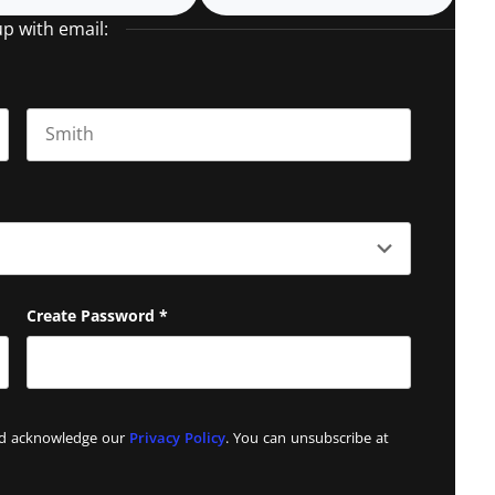
up with email:
Last name
Create Password
*
and acknowledge our
Privacy Policy
. You can unsubscribe at