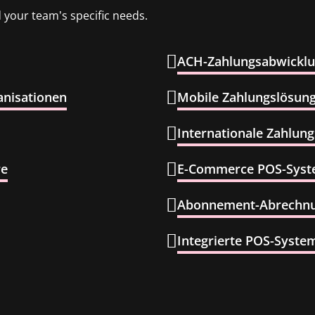
 your team’s specific needs.
ACH-Zahlungsabwicklu
anisationen
Mobile Zahlungslösun
Internationale Zahlun
re
E-Commerce POS-Sys
Abonnement-Abrechnu
Integrierte POS-Syste