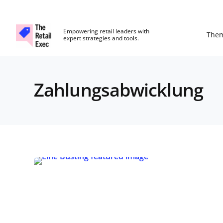
The Retail Exec
Empowering retail leaders with
The
expert strategies and tools.
Skip to main content
Zahlungsabwicklung