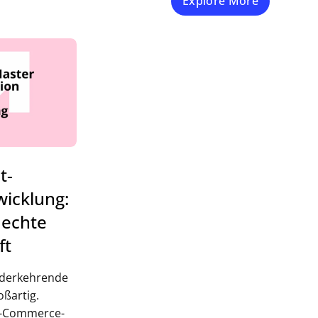
Explore More
t-
icklung:
 echte
ft
iederkehrende
oßartig.
E-Commerce-