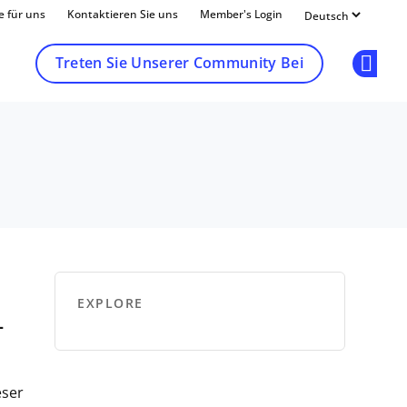
e für uns
Kontaktieren Sie uns
Member's Login
Treten Sie Unserer Community Bei
Op
EXPLORE
-
eser