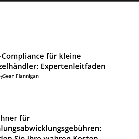
-Compliance für kleine
zelhändler: Expertenleitfaden
By
Sean Flannigan
hner für
lungsabwicklungsgebühren:
den Sie Ihre wahren Kosten