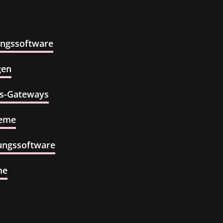
ngssoftware
gen
gs-Gateways
teme
ngssoftware
me