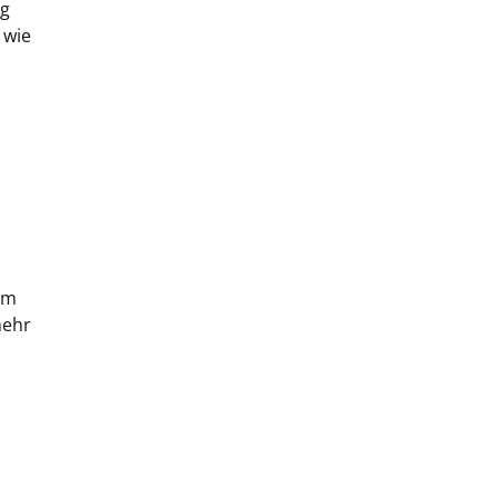
ng
 wie
im
mehr