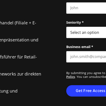
First name
Seniority
*
andel (Filiale + E-
npräsentation und
Business email
*
führer für Retail-
By submitting you agree to
meworks zur direkten
Policy
. You can unsubscribe
ltung und