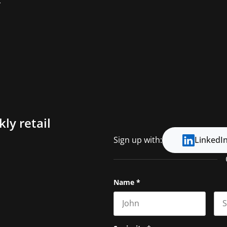
r
ly retail
Sign up with:
LinkedI
Name
*
First name
Las