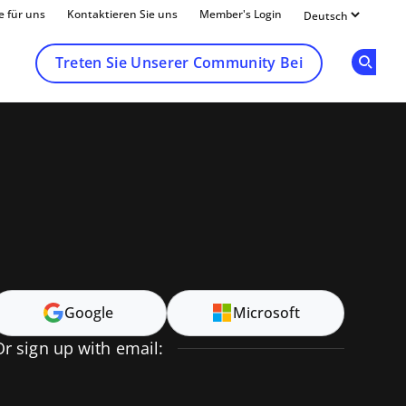
e für uns
Kontaktieren Sie uns
Member's Login
Treten Sie Unserer Community Bei
Op
Google
Microsoft
Or sign up with email: