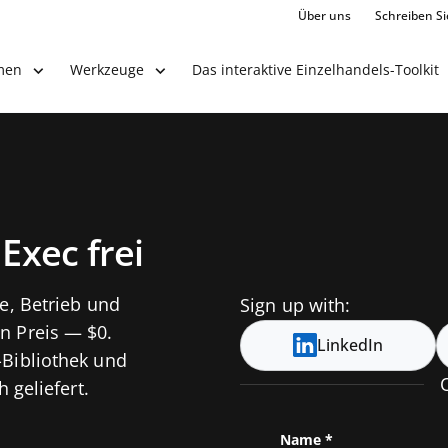
Über uns
Schreiben Si
Das interaktive Einzelhandels-Toolkit
men
Werkzeuge
Konto
 Exec frei
e, Betrieb und
Sign up with:
n Preis — $0.
LinkedIn
-Bibliothek und
 geliefert.
Name
*