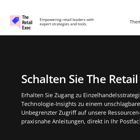
The Retail Exec
Empowering retail leaders with
The
expert strategies and tools.
Skip to main content
Erstellen Sie ein kostenloses 
Schalten Sie The Retail
Erhalten Sie Zugang zu Einzelhandelsstrategi
Technologie-Insights zu einem unschlagbare
Unbegrenzter Zugriff auf unsere Ressourcen
praxisnahe Anleitungen, direkt in Ihr Postfach