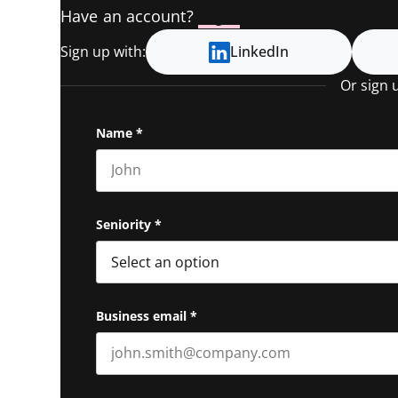
Have an account?
Log In
Sign up with:
LinkedIn
Or sign 
Name
*
First name
Seniority
*
Business email
*