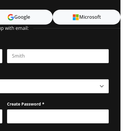
Google
Microsoft
up with email:
Last name
Create Password
*