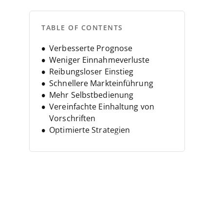
TABLE OF CONTENTS
Verbesserte Prognose
Weniger Einnahmeverluste
Reibungsloser Einstieg
Schnellere Markteinführung
Mehr Selbstbedienung
Vereinfachte Einhaltung von
Vorschriften
Optimierte Strategien
Automatisierte Verlängerung
Geringere Kosten
Zentralisierte Übersicht
Minimierte Abwanderung
Schnellerer Cashflow
Konsequentes Erlebnis
Effizientes