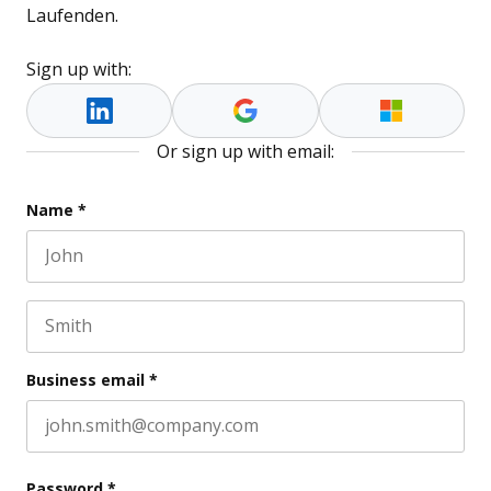
Laufenden.
Sign up with:
Or sign up with email:
Company
Name
*
First name
This field is for validation purposes and should be l
Last name
Business email
*
Password
*