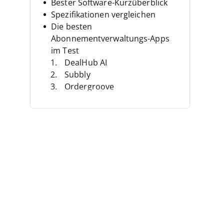
Bester Software-Kurzüberblick
Spezifikationen vergleichen
Die besten
Abonnementverwaltungs-Apps
im Test
DealHub AI
Subbly
Ordergroove
ChargeOver
Zoho Subscriptions
ChartMogul
SubscriptionFlow
Chargebee
Recurly
Odoo
Weitere Optionen
Verwandte Bewertungen
Unsere Auswahlkriterien
Was ist