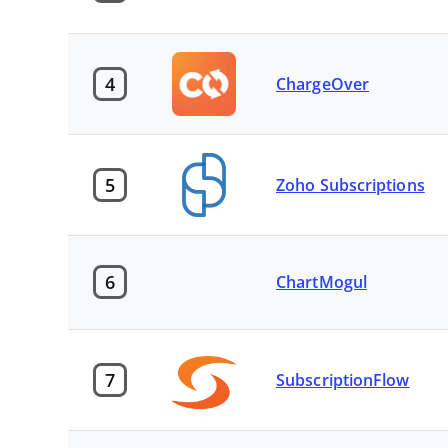
4
ChargeOver
5
Zoho Subscriptions
6
ChartMogul
7
SubscriptionFlow