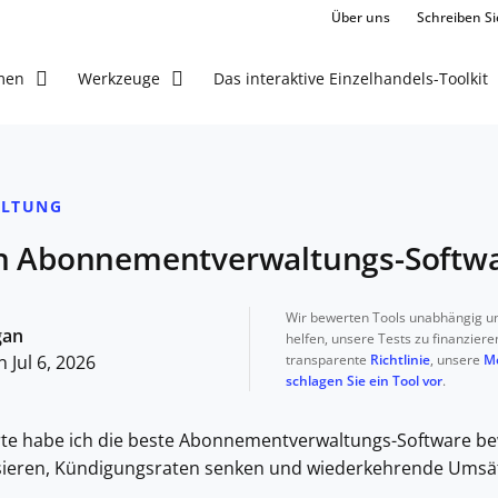
Über uns
Schreiben Si
Das interaktive Einzelhandels-Toolkit
men
Werkzeuge
LTUNG
en Abonnementverwaltungs-Softwa
Wir bewerten Tools unabhängig un
gan
helfen, unsere Tests zu finanziere
 Jul 6, 2026
transparente
Richtlinie
, unsere
M
schlagen Sie ein Tool vor
.
rte habe ich die beste Abonnementverwaltungs-Software bew
ieren, Kündigungsraten senken und wiederkehrende Umsät