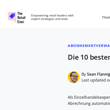
The Retail Exec
Empowering retail leaders with
The
expert strategies and tools.
Skip to main content
ABONNEMENTVERWA
Die 10 best
By
Sean Flanni
Last updated on
Als Einzelhandelsexpe
Abrechnung automatis