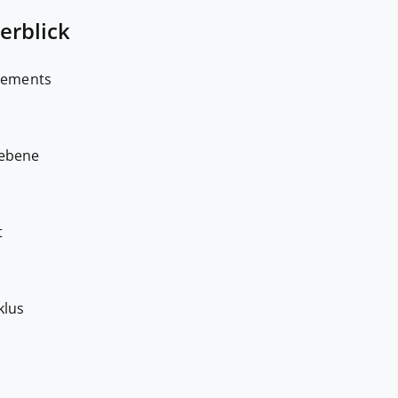
erblick
nements
sebene
t
klus