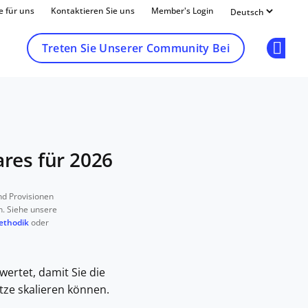
e für uns
Kontaktieren Sie uns
Member's Login
Treten Sie Unserer Community Bei
Op
res für 2026
d Provisionen
n. Siehe unsere
ethodik
oder
ertet, damit Sie die
ze skalieren können.