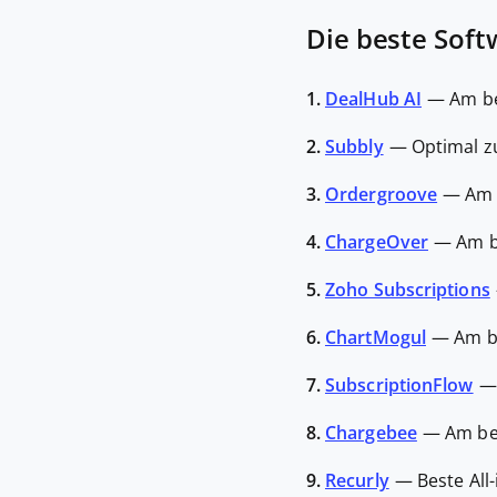
Die beste Sof
1.
DealHub AI
—
Am be
2.
Subbly
—
Optimal z
3.
Ordergroove
—
Am 
4.
ChargeOver
—
Am b
5.
Zoho Subscriptions
6.
ChartMogul
—
Am b
7.
SubscriptionFlow
8.
Chargebee
—
Am be
9.
Recurly
—
Beste Al