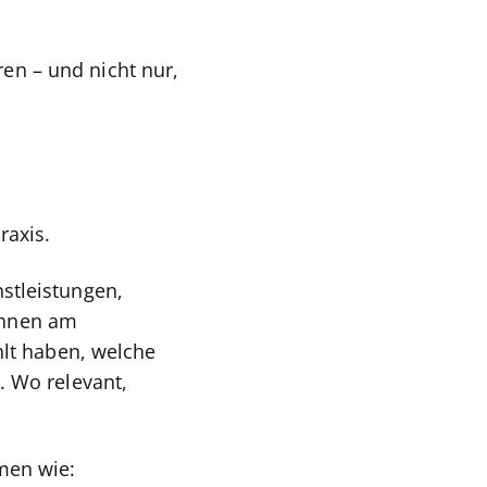
ren – und nicht nur,
raxis.
stleistungen,
 ihnen am
hlt haben, welche
. Wo relevant,
men wie: