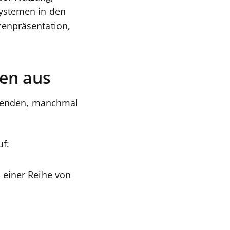
ystemen in den
enpräsentation,
gen aus
tzenden, manchmal
uf:
 einer Reihe von