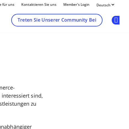
e für uns
Kontaktieren Sie uns
Member's Login
Treten Sie Unserer Community Bei
Op
merce-
interessiert sind,
stleistungen zu
 unabhängiger