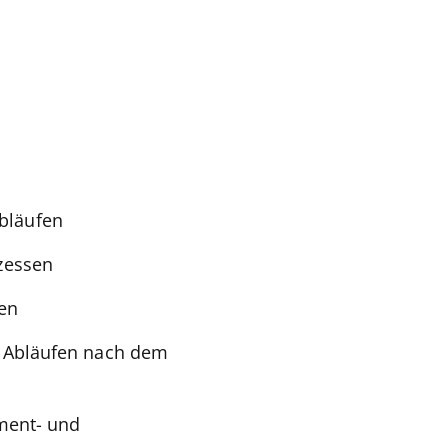
bläufen
zessen
en
n Abläufen nach dem
lment- und