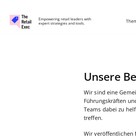
The Retail Exec
Empowering retail leaders with
The
expert strategies and tools.
Skip to main content
Unsere Methodik für Softwa
Unsere B
Wir sind eine Gemei
Führungskräften und 
Teams dabei zu helf
treffen.
Wir veröffentlichen