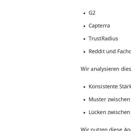
G2
Capterra
TrustRadius
Reddit und Fach
Wir analysieren die
Konsistente Stä
Muster zwische
Lücken zwischen
Wir nutzen diese An