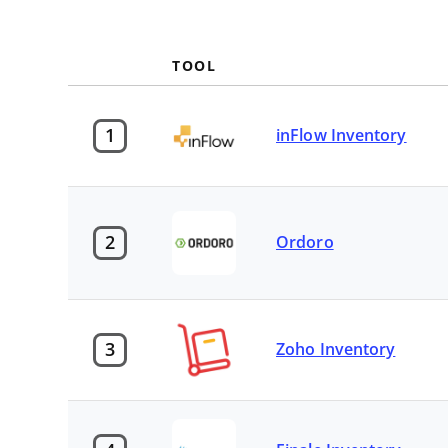
TOOL
1
inFlow Inventory
2
Ordoro
3
Zoho Inventory