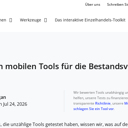
Über uns
Schreiben Si
Das interaktive Einzelhandels-Toolkit
men
Werkzeuge
n mobilen Tools für die Bestands
Wir bewerten Tools unabhängig un
gan
helfen, unsere Tests zu finanziere
transparente
Richtlinie
, unsere
M
 Jul 24, 2026
schlagen Sie ein Tool vor
.
s, die unzählige Tools getestet haben, wissen wir, was auf d