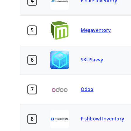
4
Finale Inventory
5
Megaventory
6
SKUSavvy
7
Odoo
8
Fishbowl Inventory