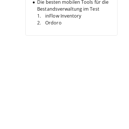
Die besten mobilen Tools für die
Bestandsverwaltung im Test
inFlow Inventory
Ordoro
Zoho Inventory
Finale Inventory
Megaventory
SKUSavvy
Odoo
Fishbowl Inventory
Fulfil
InSitu Sales
Weitere mobile
Inventarverwaltungssoftware
Auswahlkriterien
Was ist mobile
Inventarverwaltungssoftware?
Wie auswählen
Trends bei mobiler