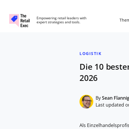
The Retail Exec
Empowering retail leaders with
The
expert strategies and tools.
Skip to main content
LOGISTIK
Die 10 beste
2026
By
Sean Flanni
Last updated on
Als Einzelhandelsprofi