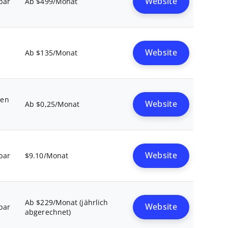
Website
bar
Ab $499/Monat
Website
Ab $135/Monat
gen
Website
Ab $0,25/Monat
Website
bar
$9.10/Monat
Ab $229/Monat (jährlich
Website
bar
abgerechnet)