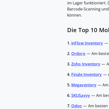
im Lager funktioniert.
Barcode-Scanning und A
können.
Die Top 10 Mo
1.
inFlow Inventory
2.
Ordoro
—
Am beste
3.
Zoho Inventory
—
A
4.
Finale Inventory
—
5.
Megaventory
—
Am 
6.
SKUSavvy
—
Am bes
7.
Odoo
—
Am besten 