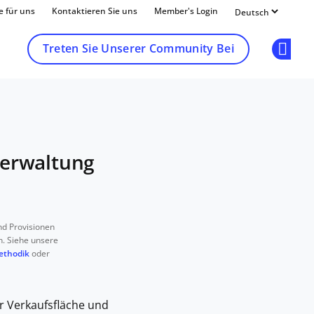
e für uns
Kontaktieren Sie uns
Member's Login
Treten Sie Unserer Community Bei
Op
verwaltung
d Provisionen
n. Siehe unsere
ethodik
oder
er Verkaufsfläche und