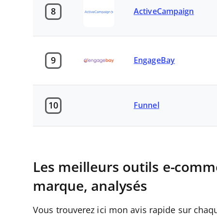
8
ActiveCampaign
9
EngageBay
10
Funnel
Les meilleurs outils e-comm
marque, analysés
Vous trouverez ici mon avis rapide sur chaqu