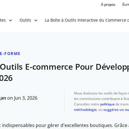
À propos
Écr
La Boîte à Outils Interactive du Commerce d
tes
Outils
TE-FORME
 Outils E-commerce Pour Dévelop
026
Nous évaluons les outils de façon
gan
on Jun 3, 2026
les commissions contribuent à fina
Consultez notre
politique
de trans
méthodologie
, ou
suggérez un out
nt indispensables pour gérer d’excellentes boutiques. Grâce