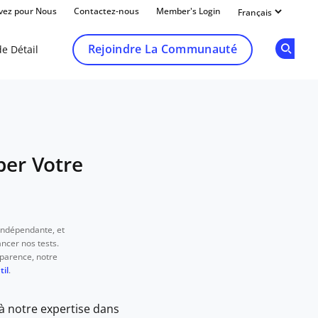
ivez pour Nous
Contactez-nous
Member's Login
Rejoindre La Communauté
e Détail
Op
per Votre
 indépendante, et
ncer nos tests.
parence, notre
il
.
 à notre expertise dans