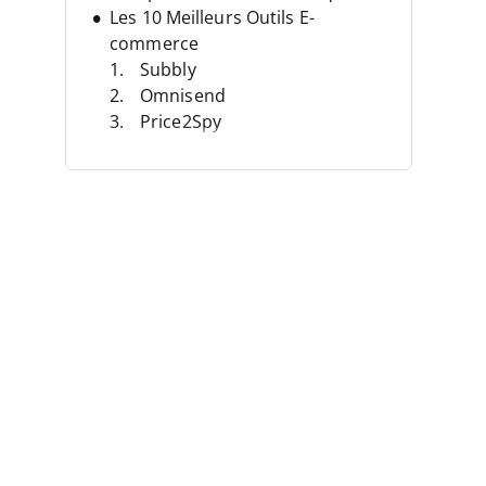
Les 10 Meilleurs Outils E-
commerce
Subbly
Omnisend
Price2Spy
Celigo
BigCommerce
Freshsales
StoryChief
ActiveCampaign
EngageBay
Funnel
Autres Outils E-commerce
Critères de Sélection
Que Sont Les Outils E-commerce
?
Comment Choisir les Meilleurs
Outils E-commerce