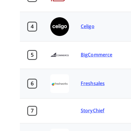
4
Celigo
5
BigCommerce
6
Freshsales
7
StoryChief