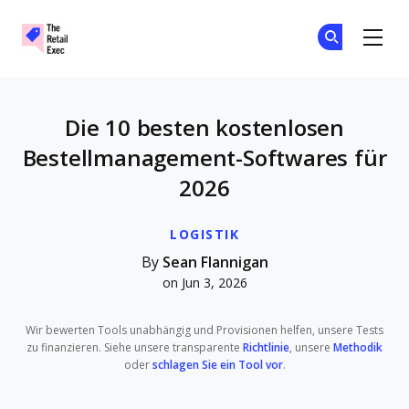
The Retail Exec
Tr
Tr
Skip to main content
Die 10 besten kostenlosen
Bestellmanagement-Softwares für
2026
LOGISTIK
By
Sean Flannigan
on Jun 3, 2026
Wir bewerten Tools unabhängig und Provisionen helfen, unsere Tests
zu finanzieren. Siehe unsere transparente
Richtlinie
, unsere
Methodik
oder
schlagen Sie ein Tool vor
.