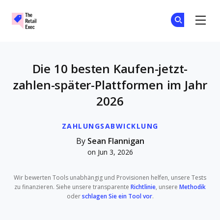
The Retail Exec
Tr
Tr
Skip to main content
Die 10 besten Kaufen-jetzt-
zahlen-später-Plattformen im Jahr
2026
ZAHLUNGSABWICKLUNG
By
Sean Flannigan
on Jun 3, 2026
Wir bewerten Tools unabhängig und Provisionen helfen, unsere Tests
zu finanzieren. Siehe unsere transparente
Richtlinie
, unsere
Methodik
oder
schlagen Sie ein Tool vor
.