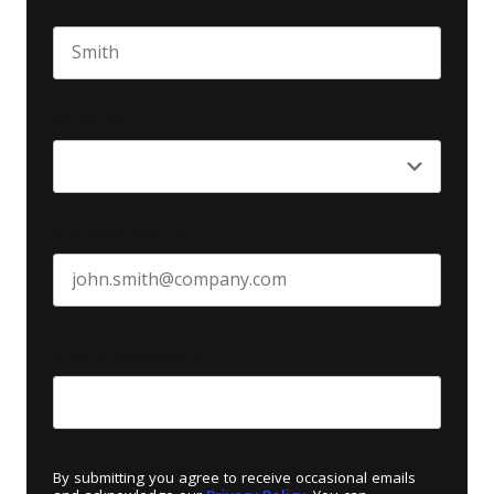
First name
Last name
Seniority
*
Business email
*
Create Password
*
By submitting you agree to receive occasional emails