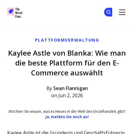
The Retail Exec
Tr
Tr
Skip to main content
PLATTFORMVERWALTUNG
Kaylee Astle von Blanka: Wie man
die beste Plattform für den E-
Commerce auswählt
By
Sean Flannigan
on Jun 2, 2026
Möchten Sie wissen, was es Neues in der Welt des Einzelhandels gibt?
Ja, melden Sie mich an!
Kaylee Astle ist die Gründerin und Geschäftsführerin