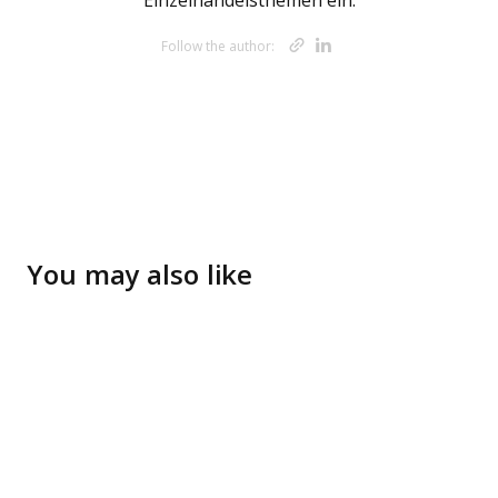
Einzelhandelsthemen ein.
Opens new w
Opens new 
Follow the author:
You may also like