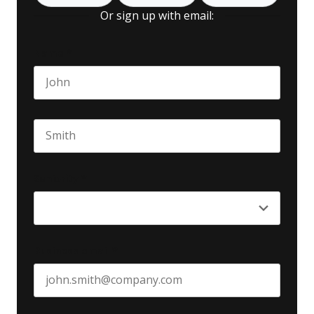
Or sign up with email:
Name
*
First name
Last name
Seniority
*
Business email
*