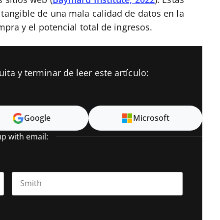
 sitios web (
Baymard Institute, 2022
). Estas
 tangible de una mala calidad de datos en la
mpra y el potencial total de ingresos.
ta y terminar de leer este artículo:
Google
Microsoft
up with email:
Last name