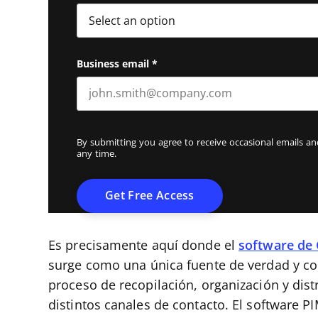
Business email
*
By submitting you agree to receive occasional emails 
any time.
Es precisamente aquí donde el
software de 
surge como una única fuente de verdad y com
proceso de recopilación, organización y dist
distintos canales de contacto. El software PI