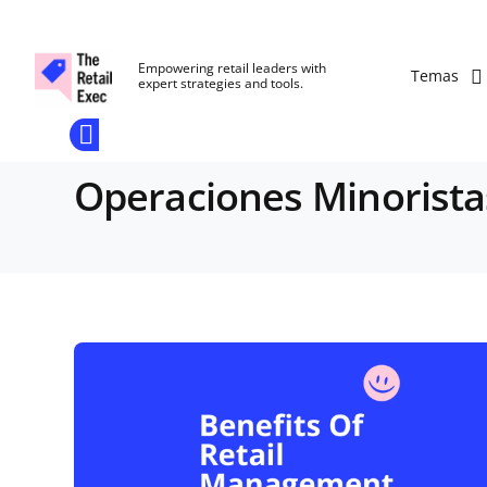
The Retail Exec
Empowering retail leaders with
Temas
expert strategies and tools.
Add as a
Únete A
preferred
Nuestra
Skip to main content
source
Opens new window
on
Comunidad
Google
Operaciones Minorista