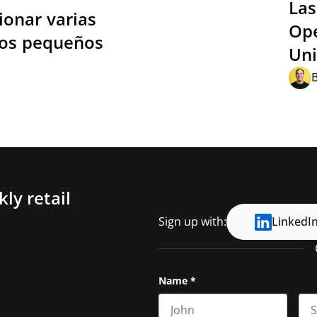
Las
ionar varias
Ope
pos pequeños
Uni
ly retail
Sign up with:
LinkedI
Name
*