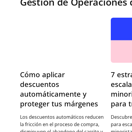
Gestión de Operaciones 
Cómo aplicar
7 estr
descuentos
escala
automáticamente y
minori
proteger tus márgenes
para t
Los descuentos automáticos reducen
Descubre
la fricción en el proceso de compra,
para esca
disminuyen el abandono del carrito y
minorista