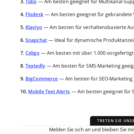
3.
Tidio
—
Am besten geeignet für Multikanal-Sup
4.
Flodesk
—
Am besten geeignet für gebrandete 
5.
Klaviyo
—
Am besten für verhaltensbasierte A
6.
Snapchat
—
Ideal für dynamische Produktanze
7.
Celigo
—
Am besten mit über 1.000 vorgeferti
8.
Textedly
—
Am besten für SMS-Marketing geeig
9.
BigCommerce
—
Am besten für SEO-Marketing 
10.
Mobile Text Alerts
—
Am besten geeignet für
TRETEN SIE UNS
Melden Sie sich an und bleiben Sie mit