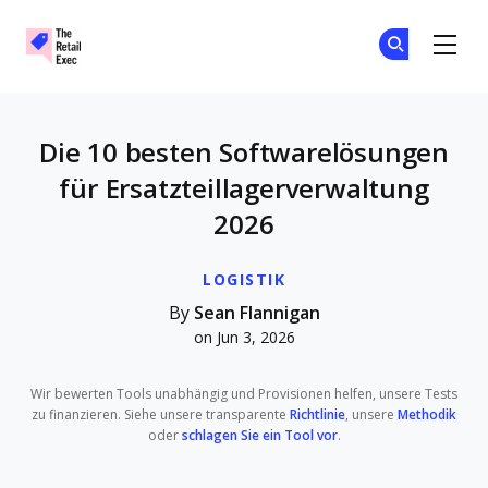
The Retail Exec
Tr
Tr
Skip to main content
Die 10 besten Softwarelösungen
für Ersatzteillagerverwaltung
2026
LOGISTIK
By
Sean Flannigan
on Jun 3, 2026
Wir bewerten Tools unabhängig und Provisionen helfen, unsere Tests
zu finanzieren. Siehe unsere transparente
Richtlinie
, unsere
Methodik
oder
schlagen Sie ein Tool vor
.