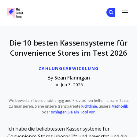
The Retail Exec
Tr
Tr
Skip to main content
Die 10 besten Kassensysteme für
Convenience Stores im Test 2026
ZAHLUNGSABWICKLUNG
By
Sean Flannigan
on Jun 3, 2026
Wir bewerten Tools unabhängig und Provisionen helfen, unsere Tests
zu finanzieren. Siehe unsere transparente
Richtlinie
, unsere
Methodik
oder
schlagen Sie ein Tool vor
.
Ich habe die beliebtesten Kassensysteme für
Convenience Stores überprüft und bewertet und die