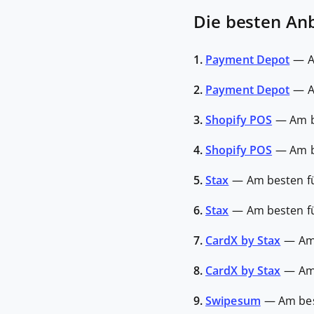
Die besten Anb
1.
Payment Depot
—
A
2.
Payment Depot
—
A
3.
Shopify POS
—
Am b
4.
Shopify POS
—
Am b
5.
Stax
—
Am besten f
6.
Stax
—
Am besten f
7.
CardX by Stax
—
Am
8.
CardX by Stax
—
Am
9.
Swipesum
—
Am bes