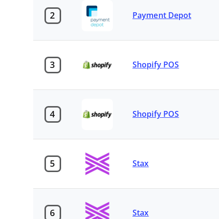
2
Payment Depot
3
Shopify POS
4
Shopify POS
5
Stax
6
Stax