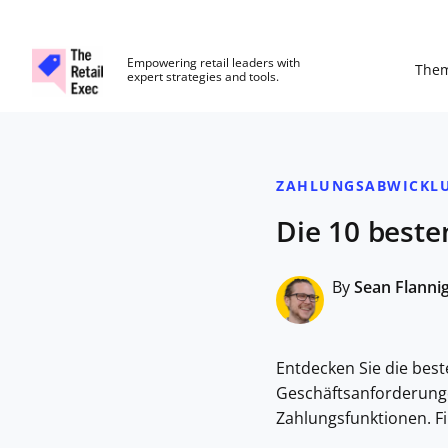
The Retail Exec
Empowering retail leaders with
The
expert strategies and tools.
Skip to main content
ZAHLUNGSABWICKL
Die 10 beste
By
Sean Flanni
Entdecken Sie die best
Geschäftsanforderunge
Zahlungsfunktionen. Fi