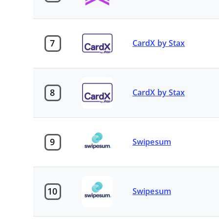
7
CardX by Stax
8
CardX by Stax
9
Swipesum
10
Swipesum