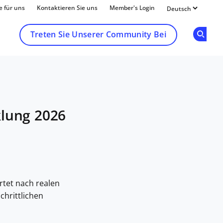
e für uns
Kontaktieren Sie uns
Member's Login
Treten Sie Unserer Community Bei
Op
klung 2026
rtet nach realen
chrittlichen