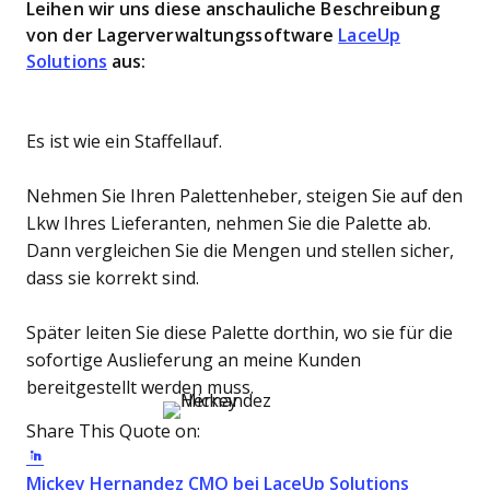
Leihen wir uns diese anschauliche Beschreibung
von der Lagerverwaltungssoftware
LaceUp
Solutions
aus:
Es ist wie ein Staffellauf.
Nehmen Sie Ihren Palettenheber, steigen Sie auf den
Lkw Ihres Lieferanten, nehmen Sie die Palette ab.
Dann vergleichen Sie die Mengen und stellen sicher,
dass sie korrekt sind.
Später leiten Sie diese Palette dorthin, wo sie für die
sofortige Auslieferung an meine Kunden
bereitgestellt werden muss.
Share This Quote on:
Share on Twitter
Share on LinkedIn
Share on Facebook
Opens new window
Opens n
Mickey Hernandez
CMO bei LaceUp Solutions