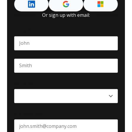
Or sign up with email:
Name
*
First name
Last name
Seniority
*
Business email
*