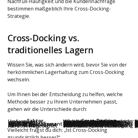
Nachfüll-Häufigkeit und die Kundennachfrage
bestimmen maßgeblich Ihre Cross-Docking-
Strategie.
Cross-Docking vs.
traditionelles Lagern
Wissen Sie, was sich ändern wird, bevor Sie von der
herkömmlichen Lagerhaltung zum Cross-Docking
wechseln.
Um Ihnen bei der Entscheidung zu helfen, welche
Methode besser zu Ihrem Unternehmen passt,
gehen wir die Unterschiede durch:
Faktor
Cross-Docking
Umfang
Hochgeschwindigkeitstransfer – Produkte werden mit minimalem Handling direkt vom Wareneingang zum Warenausgang weitergeleitet.
Ausgelegt f
Lagerdauer
Kaum oder gar keine Lagerung – Waren verlassen das Lager nahezu sofort.
Verlängerte
Kostenstruktur
Niedrige Lagerkosten, aber möglicherweise höhere Transportkosten durch schnelleren Warenfluss.
Höhere La
Flexibilität
Erfordert enge Koordination; weniger anpassungsfähig bei Störungen oder Schwankungen.
Flexibler 
Bestandsmanagement
Schlankes Bestandsmodell mit Echtzeit-Tracking und minimalem Lagerbestand.
Eignet sich zur V
Abwicklungsprozess
Schnell und schlank – sofortige Sortierung und Versand.
Mehrstu
Bedarfe der Lieferkette
Setzt hohe Synchronisation zwischen Lieferanten, Transport und Wareneingang voraus.
Kann V
Am besten geeignet für
Schnelldrehende, zeitkritische Waren wie Mode, Elektronik oder verderbliche Produkte.
Saisonware, Roh
Vielleicht fragst du dich: „Ist Cross-Docking
grundsätzlich besser?“