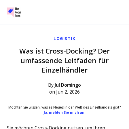
The Retail Exec
Skip to main content
LOGISTIK
Was ist Cross-Docking? Der
umfassende Leitfaden für
Einzelhändler
By
Jul Domingo
on Jun 2, 2026
Möchten Sie wissen, was es Neues in der Welt des Einzelhandels gibt?
Ja, melden Sie mich an!
Sie möchten Cross-Docking nutzen, um Ihren