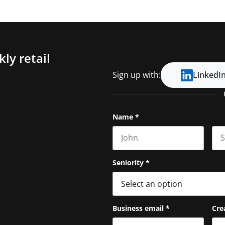
ly retail
Sign up with:
LinkedI
Name
*
First name
Las
Seniority
*
Business email
*
Cre