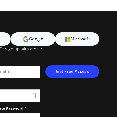
n
Google
Microsoft
Or sign up with email:
t name
ate Password
*