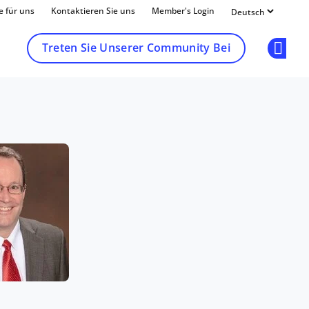
e für uns
Kontaktieren Sie uns
Member's Login
Treten Sie Unserer Community Bei
Op