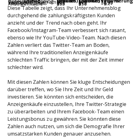
Quelle
AOV (erstes Quartal)
AOV (zweites Quartal)
% Veränderung
Unternehmensblog
$82
$90
9.76
Facebook/Instagram
$67
$76
13.4
Twitter
$78
$71
- 8.98
YouTube-Kanal
$65
$72
10.77
Anzeigenkäufe
$55
$50
- 9.1
Diese Tabelle zeigt, dass Ihr Unternehmensblog
durchgehend die zahlungskräftigsten Kunden
anzieht und der Trend nach oben geht. Ihr
Facebook/Instagram-Team verbessert sich rasant,
ebenso wie Ihr YouTube-Video-Team. Nach diesen
Zahlen verliert das Twitter-Team an Boden,
während Ihre traditionellen Anzeigenkäufe
schlechten Traffic bringen, der mit der Zeit immer
schlechter wird.
Mit diesen Zahlen können Sie kluge Entscheidungen
darüber treffen, wo Sie Ihre Zeit und Ihr Geld
investieren. Sie könnten sich entscheiden, die
Anzeigenkäufe einzustellen, Ihre Twitter-Strategie
zu überarbeiten und Ihrem Facebook-Team einen
Leistungsbonus zu gewähren. Sie könnten diese
Zahlen auch nutzen, um sich die Demografie Ihrer
umsatzstarken Kunden genauer anzusehen.