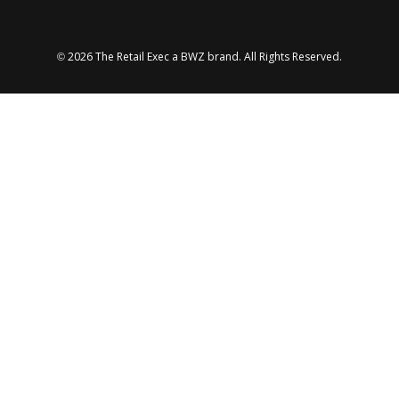
Opens new window
© 2026 The Retail Exec a
BWZ
brand. All Rights Reserved.