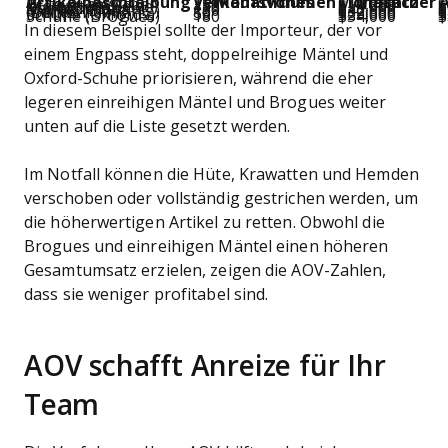
Artikelbeschreibung
Monatliches Verkaufsvolumen
Monatlicher Umsatz
Hüte (Klassischer Trilby)
250
$11,250
$
Krawatten (Seide)
175
$14,000
$
Hemden (Barrel Manschette)
150
$18,000
$
Mäntel (Einreihig)
120
$42,000
$
Mäntel (Doppelreihig)
80
$32,000
$
Schuhe (Oxfords)
50
$25,000
$
Schuhe (Brogues)
180
$54,000
$
In diesem Beispiel sollte der Importeur, der vor
einem Engpass steht, doppelreihige Mäntel und
Oxford-Schuhe priorisieren, während die eher
legeren einreihigen Mäntel und Brogues weiter
unten auf die Liste gesetzt werden.
Im Notfall können die Hüte, Krawatten und Hemden
verschoben oder vollständig gestrichen werden, um
die höherwertigen Artikel zu retten. Obwohl die
Brogues und einreihigen Mäntel einen höheren
Gesamtumsatz erzielen, zeigen die AOV-Zahlen,
dass sie weniger profitabel sind.
AOV schafft Anreize für Ihr
Team