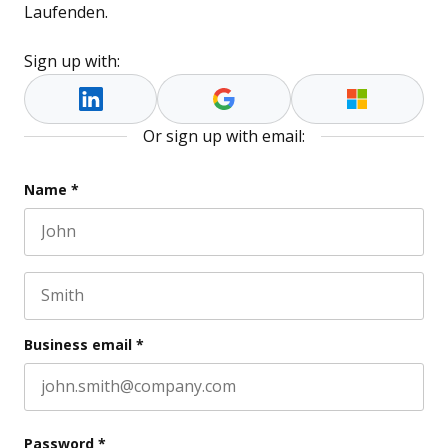
Laufenden.
Sign up with:
Or sign up with email:
Comments
Name
*
First name
This field is for validation purposes and should be l
Last name
Business email
*
Password
*