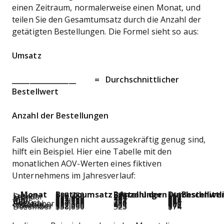
einen Zeitraum, normalerweise einen Monat, und
teilen Sie den Gesamtumsatz durch die Anzahl der
getätigten Bestellungen. Die Formel sieht so aus:
Umsatz
__________________ = Durchschnittlicher
Bestellwert
Anzahl der Bestellungen
Falls Gleichungen nicht aussagekräftig genug sind,
hilft ein Beispiel. Hier eine Tabelle mit den
monatlichen AOV-Werten eines fiktiven
Unternehmens im Jahresverlauf:
Monat
Bruttoumsatz
Anzahl der Bestellungen
Durchschnittlicher Bestellw
Januar
$25,250
383
$66
Februar
$28,450
425
$67
März
$22,300
354
$63
April
$27,650
413
$67
Mai
$24,850
382
$65
Juni
$23,100
361
$64
Juli
$24,250
373
$65
August
$21,150
336
$63
September
$27,600
400
$69
Oktober
$29,300
431
$68
November
$32,600
453
$72
Dezember
$38,850
525
$74