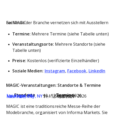
Fachleute der Branche vernetzen sich mit Ausstellern bei MAGIC
Termine:
Mehrere Termine (siehe Tabelle unten)
Veranstaltungsorte:
Mehrere Standorte (siehe
Tabelle unten)
Preise:
Kostenlos (verifizierte Einzelhändler)
Soziale Medien:
Instagram
,
Facebook
,
LinkedIn
MAGIC-Veranstaltungen: Standorte & Termine
Standorte
Termine
Las Vegas, NV
10.–12. August 2026
New York City, NY
9.–11. September 2026
Nashville, TN
11.–12. Mai 2027
MAGIC ist eine traditionsreiche Messe-Reihe der
Modebranche, organisiert von Informa Markets. Sie