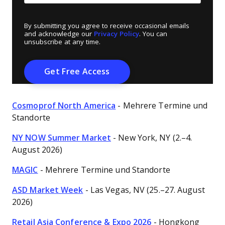
By submitting you agree to receive occasional emails
and acknowledge our
Privacy Policy
. You can
unsubscribe at any time.
Cosmoprof North America
- Mehrere Termine und
Standorte
NY NOW Summer Market
- New York, NY (2.–4.
August 2026)
MAGIC
- Mehrere Termine und Standorte
ASD Market Week
- Las Vegas, NV (25.–27. August
2026)
Retail Asia Conference & Expo 2026
- Hongkong