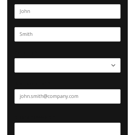
First name
Last name
Seniority
*
Business email
*
Create Password
*