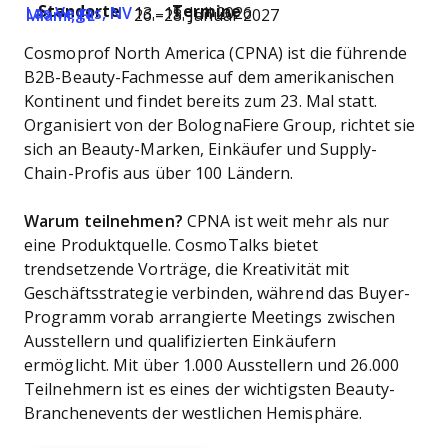
Standorte
Termine
Las Vegas, NV
13.–15. Juli 2026
Miami, FL
26.–28. Januar 2027
Cosmoprof North America (CPNA) ist die führende
B2B-Beauty-Fachmesse auf dem amerikanischen
Kontinent und findet bereits zum 23. Mal statt.
Organisiert von der BolognaFiere Group, richtet sie
sich an Beauty-Marken, Einkäufer und Supply-
Chain-Profis aus über 100 Ländern.
Warum teilnehmen?
CPNA ist weit mehr als nur
eine Produktquelle. CosmoTalks bietet
trendsetzende Vorträge, die Kreativität mit
Geschäftsstrategie verbinden, während das Buyer-
Programm vorab arrangierte Meetings zwischen
Ausstellern und qualifizierten Einkäufern
ermöglicht. Mit über 1.000 Ausstellern und 26.000
Teilnehmern ist es eines der wichtigsten Beauty-
Branchenevents der westlichen Hemisphäre.