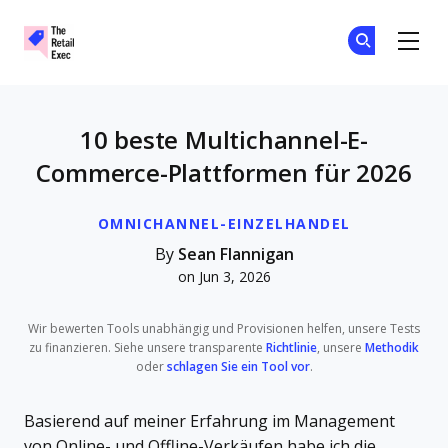
The Retail Exec
Tr
Tr
Skip to main content
10 beste Multichannel-E-
Commerce-Plattformen für 2026
OMNICHANNEL-EINZELHANDEL
By
Sean Flannigan
on Jun 3, 2026
Wir bewerten Tools unabhängig und Provisionen helfen, unsere Tests
zu finanzieren. Siehe unsere transparente
Richtlinie
, unsere
Methodik
oder
schlagen Sie ein Tool vor
.
Basierend auf meiner Erfahrung im Management
von Online- und Offline-Verkäufen habe ich die