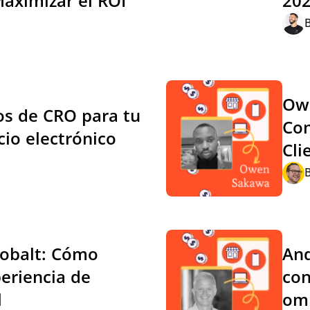
Maximizar el ROI
20
Owe
los de CRO para tu
Con
io electrónico
Cli
Cobalt: Cómo
And
periencia de
con
l
omn