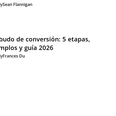
By
Sean Flannigan
udo de conversión: 5 etapas,
mplos y guía 2026
By
Frances Du