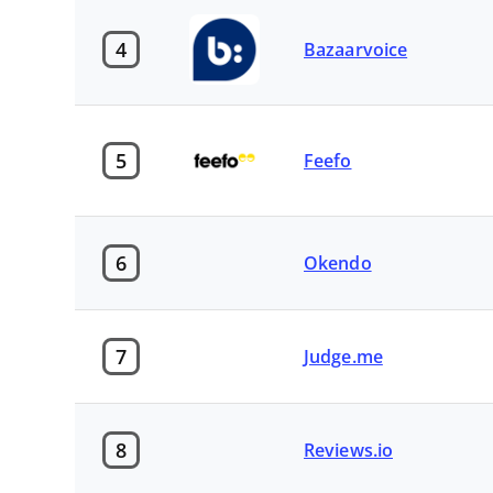
4
Bazaarvoice
5
Feefo
6
Okendo
7
Judge.me
8
Reviews.io