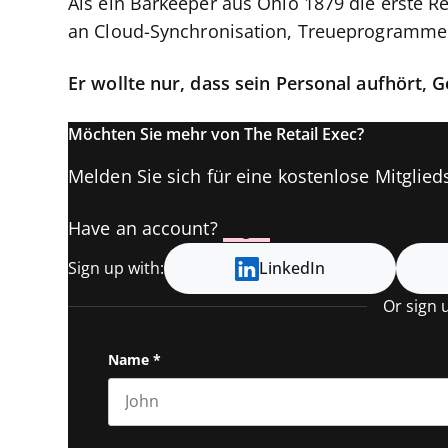
Als ein Barkeeper aus Ohio 1879 die erste 
an Cloud-Synchronisation, Treueprogramme
Er wollte nur, dass sein Personal aufhört, G
Möchten Sie mehr von The Retail Exec?
Melden Sie sich für eine kostenlose Mitglieds
Have an account?
Log In
Sign up with:
LinkedIn
Or sign 
Name
*
First name