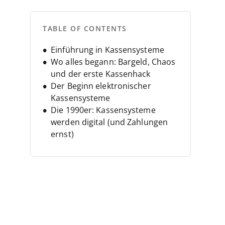
TABLE OF CONTENTS
Einführung in Kassensysteme
Wo alles begann: Bargeld, Chaos
und der erste Kassenhack
Der Beginn elektronischer
Kassensysteme
Die 1990er: Kassensysteme
werden digital (und Zahlungen
ernst)
Die 2000er: Cloud-basierte
Kassensysteme und der Aufstieg
des mobilen Handels
Moderne Kassensysteme und die
Zukunft der Verkaufstechnologie