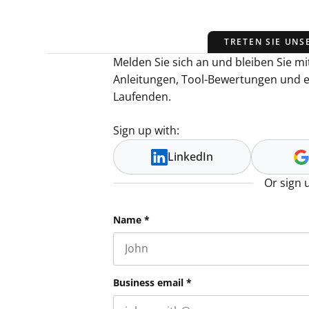
TRETEN SIE UNS
Melden Sie sich an und bleiben Sie mit
Anleitungen, Tool-Bewertungen und 
Laufenden.
Sign up with:
LinkedIn
Or sign 
URL
Name
*
First name
This field is for validation purpos
Business email
*