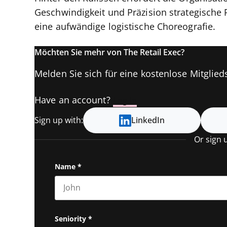
Geschwindigkeit und Präzision strategische 
eine aufwändige logistische Choreografie.
Möchten Sie mehr von The Retail Exec?
Melden Sie sich für eine kostenlose Mitglieds
Have an account?
Log In
Sign up with:
LinkedIn
Or sign 
Name
*
First name
Seniority
*