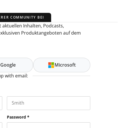
ERER COMMUNITY BEI
 aktuellen Inhalten, Podcasts,
exklusiven Produktangeboten auf dem
Google
Microsoft
up with email:
Last name
es and should be left unchanged.
Password
*