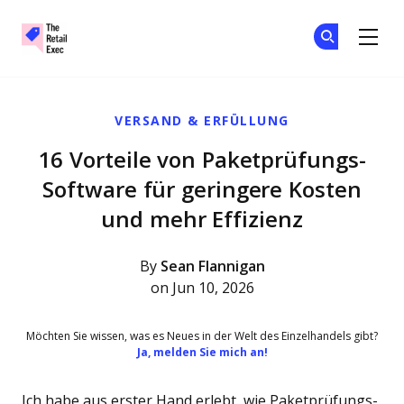
The Retail Exec
Tr
Tr
Skip to main content
VERSAND & ERFÜLLUNG
16 Vorteile von Paketprüfungs-
Software für geringere Kosten
und mehr Effizienz
By
Sean Flannigan
on Jun 10, 2026
Möchten Sie wissen, was es Neues in der Welt des Einzelhandels gibt?
Ja, melden Sie mich an!
Ich habe aus erster Hand erlebt, wie Paketprüfungs-