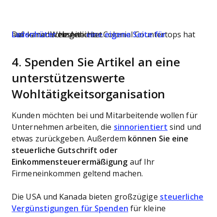
Der kanadische Anbieter Colonial Countertops hat auf seiner Webseite
eine eigene Seite für Ladenhüter
eingerichtet.
4. Spenden Sie Artikel an eine
unterstützenswerte
Wohltätigkeitsorganisation
Kunden möchten bei und Mitarbeitende wollen für
Unternehmen arbeiten, die
sinnorientiert
sind und
etwas zurückgeben. Außerdem
können Sie eine
steuerliche Gutschrift oder
Einkommensteuerermäßigung
auf Ihr
Firmeneinkommen geltend machen.
Die USA und Kanada bieten großzügige
steuerliche
Vergünstigungen für Spenden
für kleine