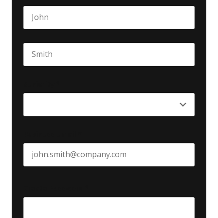
First name
Last name
Seniority
*
Business email
*
Create Password
*