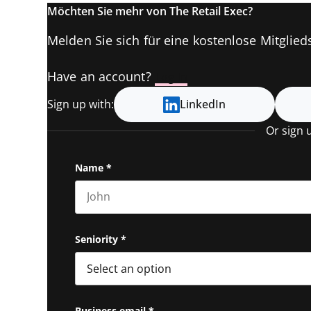
Möchten Sie mehr von The Retail Exec?
Melden Sie sich für eine kostenlose Mitglieds
Have an account?
Log In
Sign up with:
LinkedIn
Or sign 
Name
*
First name
Seniority
*