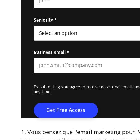
First name
Seniority
*
Business email
*
By submitting you agree to receive occasional emails 
any time.
1. Vous pensez que l’email marketing pour l