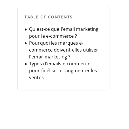
TABLE OF CONTENTS
Qu’est-ce que l’email marketing
pour le e-commerce ?
Pourquoi les marques e-
commerce doivent-elles utiliser
l’email marketing ?
Types d’emails e-commerce
pour fidéliser et augmenter les
ventes
Comment construire et
segmenter votre liste d’emails
11 meilleures pratiques pour
réussir vos campagnes d’email
marketing e-commerce
Outils pour automatiser et
optimiser vos emails e-