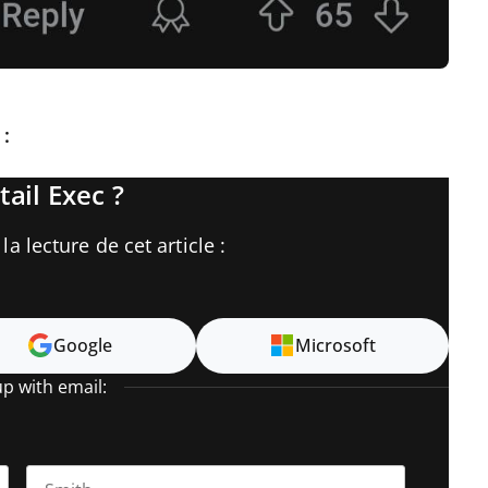
 :
tail Exec ?
a lecture de cet article :
Google
Microsoft
up with email: