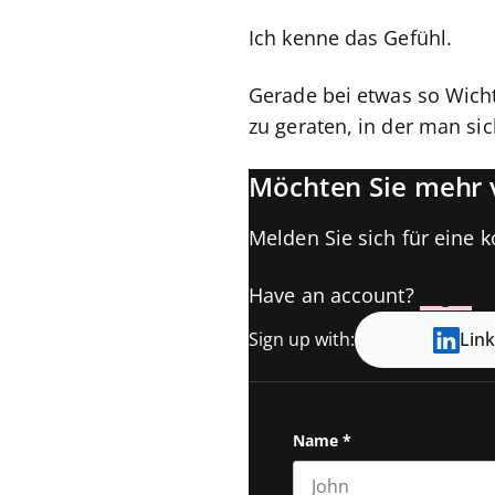
Ich kenne das Gefühl.
Gerade bei etwas so Wichti
zu geraten, in der man sic
Möchten Sie mehr v
Melden Sie sich für eine k
Have an account?
Log In
Sign up with:
Lin
Name
*