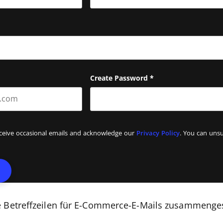
Last name
Create Password
*
eceive occasional emails and acknowledge our
Privacy Policy
. You can unsu
 Betreffzeilen für E-Commerce-E-Mails zusammengeste