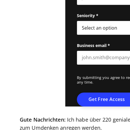
First name
Seniority
*
Business email
*
By submitting you agree to r
any time.
Gute Nachrichten:
Ich habe über 220 geniale
zum Umdenken anregen werden.