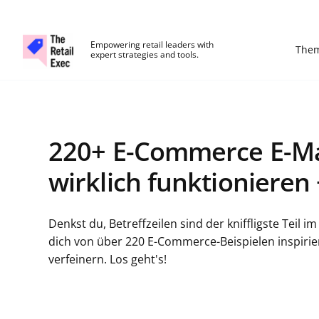
The Retail Exec
Empowering retail leaders with
The
expert strategies and tools.
Skip to main content
220+ E-Commerce E-Mail
wirklich funktionieren 
Denkst du, Betreffzeilen sind der kniffligste Teil i
dich von über 220 E-Commerce-Beispielen inspiri
verfeinern. Los geht's!