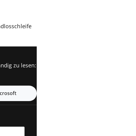
ndlosschleife
ändig zu lesen:
crosoft