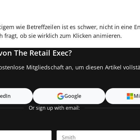
gem wie Betreffzeilen ist es schwer, nicht in eine E
h fragt, ob sie wirklich zum Klicken animieren.
on The Retail Exec?
ostenlose Mitgliedschaft an, um diesen Artikel vollst
kedIn
Google
Mi
Or sign up with email: