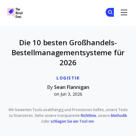
The Retail Exec
Tr
Tr
Skip to main content
Die 10 besten Großhandels-
Bestellmanagementsysteme für
2026
LOGISTIK
By
Sean Flannigan
on Jun 3, 2026
Wir bewerten Tools unabhängig und Provisionen helfen, unsere Tests
zu finanzieren. Siehe unsere transparente
Richtlinie
, unsere
Methodik
oder
schlagen Sie ein Tool vor
.