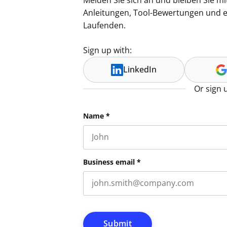
Melden Sie sich an und bleiben Sie mit
Anleitungen, Tool-Bewertungen und 
Laufenden.
Sign up with:
LinkedIn
Or sign 
Email
Name
*
First name
This field is for validation purpos
Business email
*