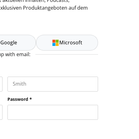
 aktuellen Inhalten, Podcasts,
exklusiven Produktangeboten auf dem
Google
Microsoft
up with email:
Last name
es and should be left unchanged.
Password
*