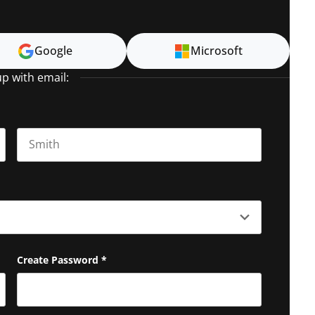
Google
Microsoft
up with email:
Last name
Create Password
*