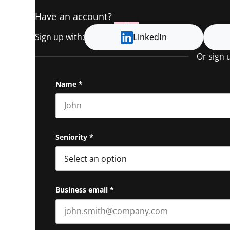
Have an account?
Log In
Sign up with:
LinkedIn
Or sign 
Name
*
First name
Seniority
*
Business email
*