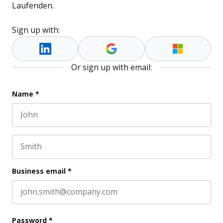
Laufenden.
Sign up with:
Or sign up with email:
Facebook
Name
*
First name
This field is for validation purposes and should be l
Last name
Business email
*
Password
*