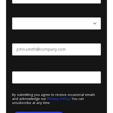
Last name
Seniority
*
Business email
*
Create Password
*
By submitting you agree to receive occasional emails
and acknowledge our
Privacy Policy
. You can
unsubscribe at any time.