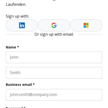
Laufenden.
Sign up with:
Or sign up with email:
Email
Name
*
First name
This field is for validation purposes and should be l
Last name
Business email
*