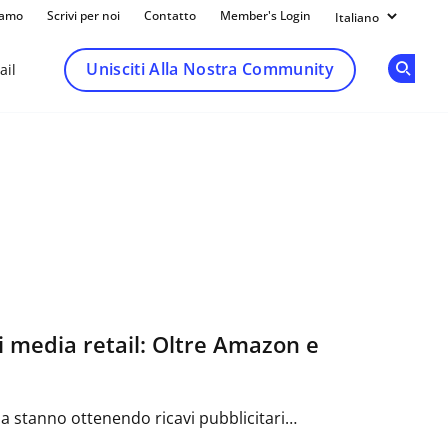
iamo
Scrivi per noi
Contatto
Member's Login
Unisciti Alla Nostra Community
ail
Op
i media retail: Oltre Amazon e
dia stanno ottenendo ricavi pubblicitari…