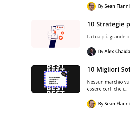
By
Sean Flann
10 Strategie 
La tua più grande o
By
Alex Chaid
10 Migliori S
Nessun marchio vuol
essere certi che i…
By
Sean Flann