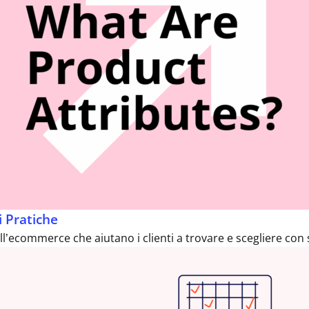
i Pratiche
l’ecommerce che aiutano i clienti a trovare e scegliere con si