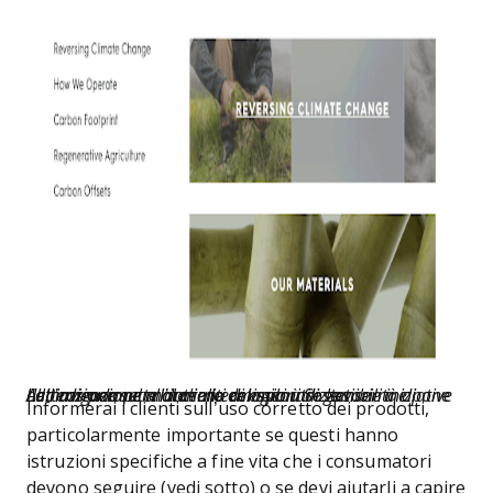
La navigazione all’interno del menù Sostenibilità di Allbirds permette ai clienti di esplorare le varie iniziative dell’azienda per ridurre le emissioni di gas serra e pone l’attenzione sui materiali ecologici utilizzati.
Informerai i clienti sull’uso corretto dei prodotti,
particolarmente importante se questi hanno
istruzioni specifiche a fine vita che i consumatori
devono seguire (vedi sotto) o se devi aiutarli a capire