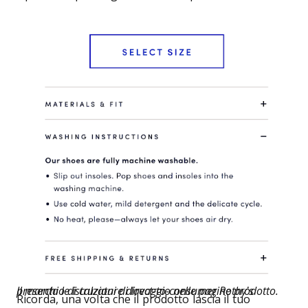
Il marchio di calzature direct-to-consumer Rothy’s presenta le istruzioni di lavaggio nelle pagine prodotto.
Ricorda, una volta che il prodotto lascia il tuo