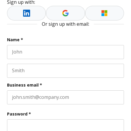
Sign up with:
Or sign up with email:
Phone
Name
*
First name
This field is for validation purposes and should be l
Last name
Business email
*
Password
*