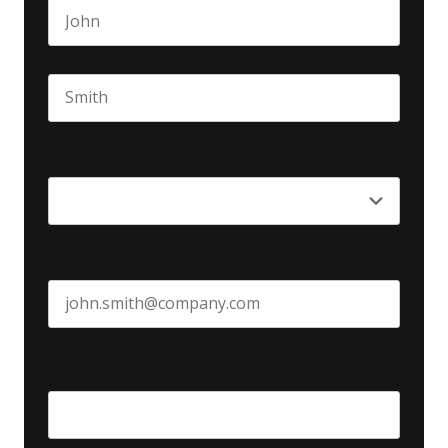
First name
Last name
Seniority
*
Business email
*
Create Password
*