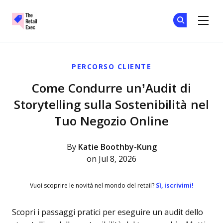
The Retail Exec
Un
Un
Skip to main content
PERCORSO CLIENTE
Come Condurre un’Audit di
Storytelling sulla Sostenibilità nel
Tuo Negozio Online
By
Katie Boothby-Kung
on Jul 8, 2026
Vuoi scoprire le novità nel mondo del retail?
Sì, iscrivimi!
Scopri i passaggi pratici per eseguire un audit dello