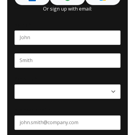
Or sign up with email:
Name
*
First name
Last name
Seniority
*
Business email
*