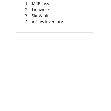
MRPeasy
Linnworks
SkuVault
inFlow Inventory
Brightpearl
Zoho Inventory
Megaventory
Cin7
Unleashed
Fulfil
Autres Logiciels de Gestion
d’Inventaire pour Entreprise
Avis Connexes
Critères de Sélection
Qu’est-ce Qu’un Logiciel
D’inventaire Pour Entreprise ?
Comment Choisir
Fonctionnalités
Avantages