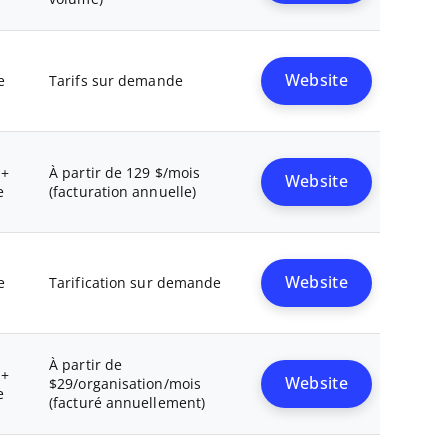
Website
e
Tarifs sur demande
 +
À partir de 129 $/mois
Website
e
(facturation annuelle)
Website
e
Tarification sur demande
À partir de
 +
Website
$29/organisation/mois
e
(facturé annuellement)