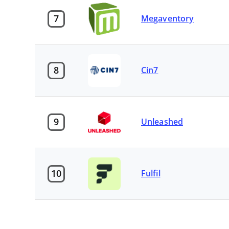
7
Megaventory
8
Cin7
9
Unleashed
10
Fulfil