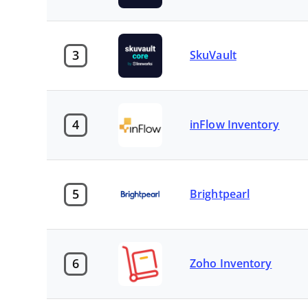
3
SkuVault
4
inFlow Inventory
5
Brightpearl
6
Zoho Inventory