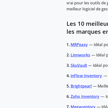
vrai pour les outils de
meilleur logiciel de ge
Les 10 meilleur
les marques e
1.
MRPeasy
—
Idéal p
2.
Linnworks
—
Idéal 
3.
SkuVault
—
Idéal po
4.
inFlow Inventory
5.
Brightpearl
—
Meill
6.
Zoho Inventory
—
I
7.
Megaventory
—
Idé