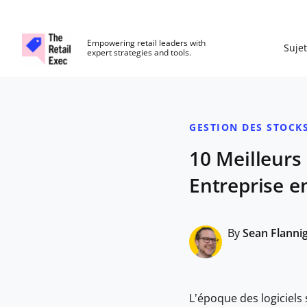
The Retail Exec
Empowering retail leaders with
Sujet
expert strategies and tools.
Skip to main content
GESTION DES STOCK
10 Meilleurs
Entreprise e
By
Sean Flanni
L’époque des logiciels