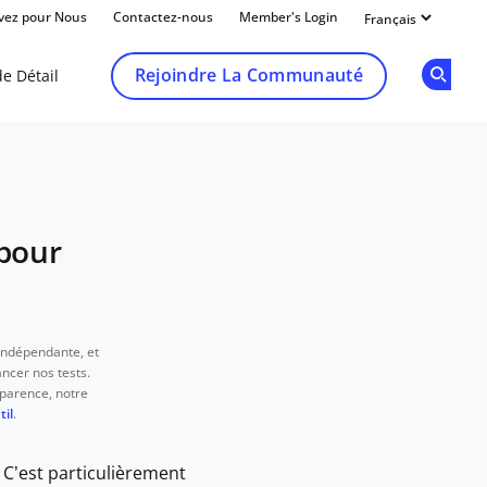
ivez pour Nous
Contactez-nous
Member's Login
Rejoindre La Communauté
e Détail
Op
 pour
 indépendante, et
ncer nos tests.
parence, notre
il
.
 C’est particulièrement