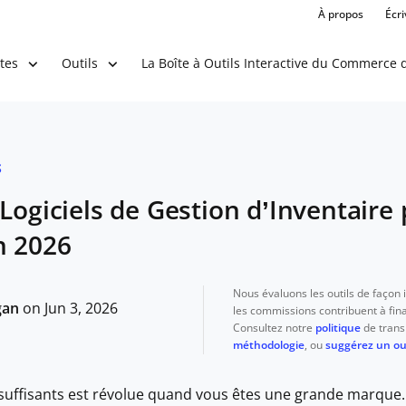
À propos
Écr
La Boîte à Outils Interactive du Commerce d
tes
Outils
S
 Logiciels de Gestion d’Inventaire
n 2026
Nous évaluons les outils de façon
gan
on Jun 3, 2026
les commissions contribuent à fina
Consultez notre
politique
de trans
méthodologie
, ou
suggérez un out
 suffisants est révolue quand vous êtes une grande marque.