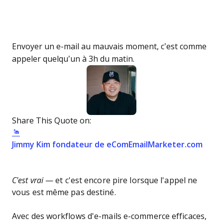
Envoyer un e-mail au mauvais moment, c’est comme
appeler quelqu’un à 3h du matin.
Share This Quote on:
Share on Twitter
Share on LinkedIn
Share on Facebook
Opens new window
Open
Jimmy Kim
fondateur de eComEmailMarketer.com
C'est vrai
— et c'est encore pire lorsque l'appel ne
vous est même pas destiné.
Avec des workflows d'e-mails e-commerce efficaces,