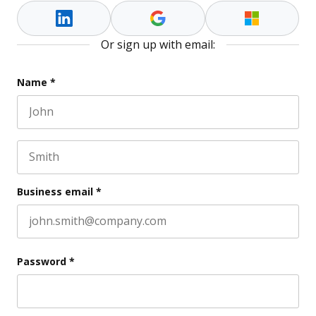
Or sign up with email:
Company
Name
*
First name
This field is for validation purposes and should be l
Last name
Business email
*
Password
*