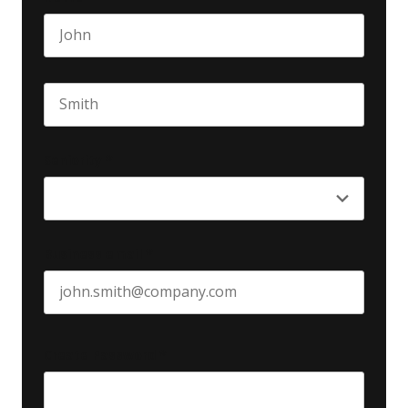
First name
Last name
Seniority
*
Business email
*
Create Password
*