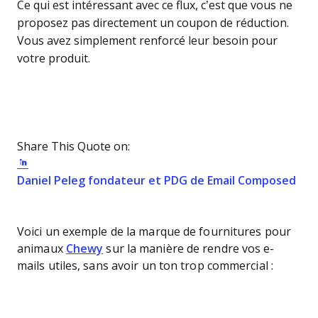
Ce qui est intéressant avec ce flux, c’est que vous ne
proposez pas directement un coupon de réduction.
Vous avez simplement renforcé leur besoin pour
votre produit.
Share This Quote on:
Share on Twitter
Share on LinkedIn
Share on Facebook
Opens new window
Ope
Daniel Peleg
fondateur et PDG de Email Composed
Voici un exemple de la marque de fournitures pour
animaux
Chewy
sur la manière de rendre vos e-
mails utiles, sans avoir un ton trop commercial :