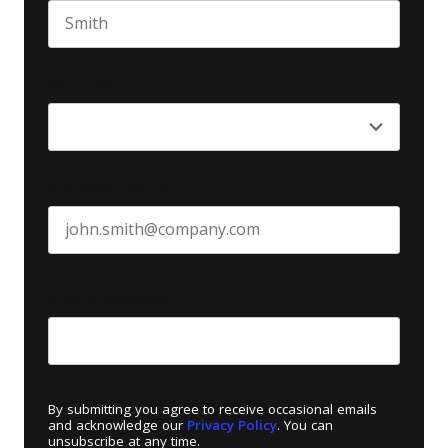
Last name
Seniority
*
Business email
*
Create Password
*
By submitting you agree to receive occasional emails
and acknowledge our
Privacy Policy
. You can
unsubscribe at any time.