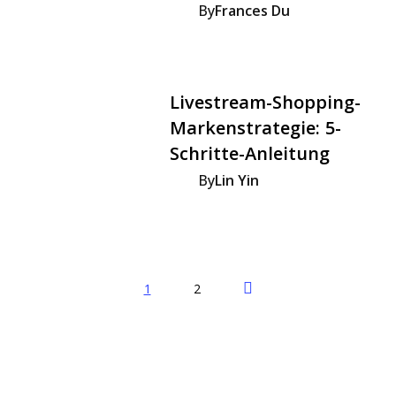
By
Frances Du
Livestream-Shopping-
Markenstrategie: 5-
Schritte-Anleitung
By
Lin Yin
Next Page
1
2