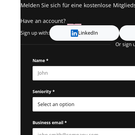
Melden Sie sich für eine kostenlose Mitglieds
Have an account?
Log In
Sign up with:
LinkedIn
Or sign 
Name
*
First name
Seniority
*
Business email
*