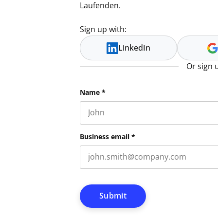
Laufenden.
Sign up with:
LinkedIn
Or sign 
LinkedIn
Name
*
First name
This field is for validation purpos
Business email
*