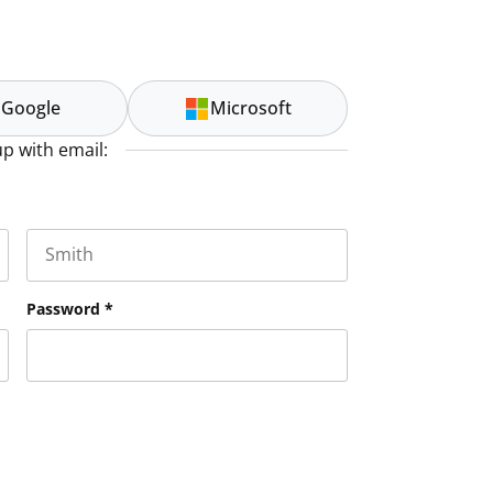
Google
Microsoft
up with email:
Last name
es and should be left unchanged.
Password
*