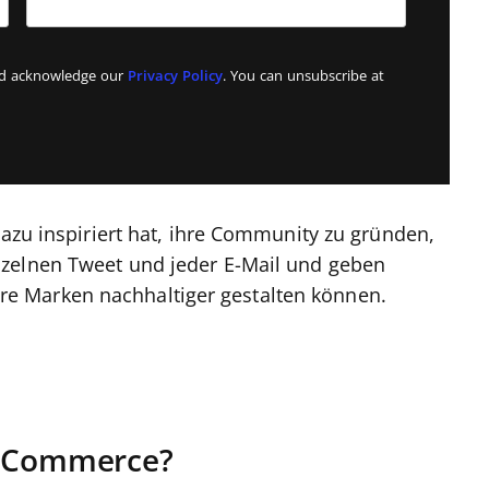
and acknowledge our
Privacy Policy
. You can unsubscribe at
dazu inspiriert hat, ihre Community zu gründen,
nzelnen Tweet und jeder E-Mail und geben
e Marken nachhaltiger gestalten können.
ulCommerce?