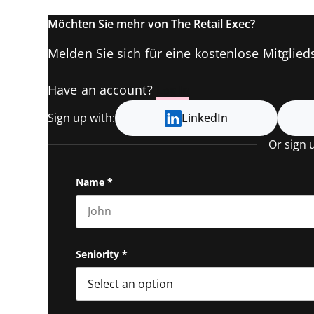
Möchten Sie mehr von The Retail Exec?
Melden Sie sich für eine kostenlose Mitglieds
Have an account?
Log In
Sign up with:
LinkedIn
Or sign 
Name
*
First name
Seniority
*