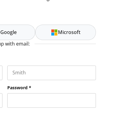
Google
Microsoft
up with email:
Last name
es and should be left unchanged.
Password
*