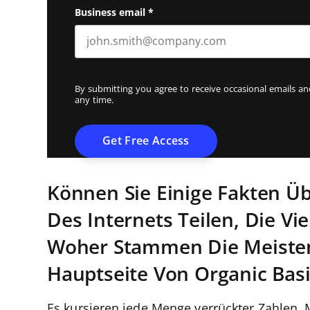
Business email
*
By submitting you agree to receive occasional emails 
any time.
Können Sie Einige Fakten 
Des Internets Teilen, Die V
Woher Stammen Die Meisten
Hauptseite Von Organic Basi
Es kursieren jede Menge verrückter Zahlen.