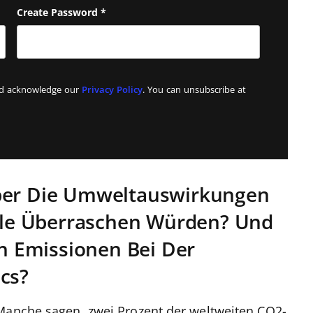
Create Password
*
and acknowledge our
Privacy Policy
. You can unsubscribe at
Über Die Umweltauswirkungen
iele Überraschen Würden? Und
 Emissionen Bei Der
cs?
 Manche sagen, zwei Prozent der weltweiten CO2-