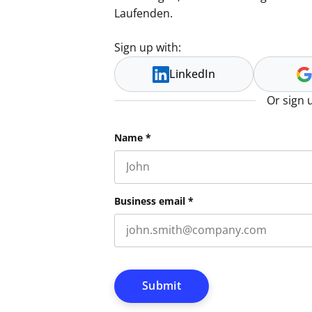
Laufenden.
Sign up with:
LinkedIn
Or sign 
Comments
Name
*
First name
This field is for validation purpos
Business email
*