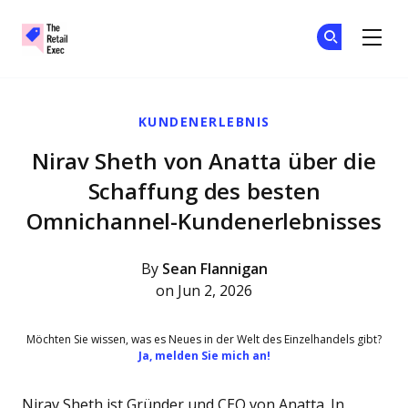
The Retail Exec
Tr
Tr
Skip to main content
KUNDENERLEBNIS
Nirav Sheth von Anatta über die
Schaffung des besten
Omnichannel-Kundenerlebnisses
By
Sean Flannigan
on Jun 2, 2026
Möchten Sie wissen, was es Neues in der Welt des Einzelhandels gibt?
Ja, melden Sie mich an!
Nirav Sheth ist Gründer und CEO von Anatta. In