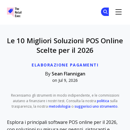
The Retail Exec
Un
Un
Skip to main content
Le 10 Migliori Soluzioni POS Online
Scelte per il 2026
ELABORAZIONE PAGAMENTI
By
Sean Flannigan
on Jul 9, 2026
Recensiamo gli strumenti in modo indipendente, e le commissioni
aiutano a finanziare i nostri test. Consulta la nostra
politica
sulla
trasparenza, la nostra
metodologia
o
suggerisci uno strumento
.
Esplora i principali software POS online per il 2026,
con soluzioni su misura per negozi, ristoranti e