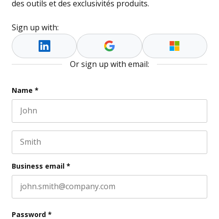
des outils et des exclusivités produits.
Sign up with:
Or sign up with email:
X/Twitter
Name
*
First name
This field is for validation purposes and should be l
Last name
Business email
*
Password
*