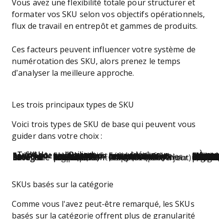
Vous avez une flexibilité totale pour structurer et
formater vos SKU selon vos objectifs opérationnels,
flux de travail en entrepôt et gammes de produits.
Ces facteurs peuvent influencer votre système de
numérotation des SKU, alors prenez le temps
d’analyser la meilleure approche.
Les trois principaux types de SKU
Voici trois types de SKU de base qui peuvent vous
guider dans votre choix :
Type de SKU
Quand l'utiliser
Idéal pour
À con
Spécifique à l'entrepôt
Si les produits sont stockés en fonction de leur emplacement physique dans votre entrepôt
Exécution des commandes plus rapide durant les périodes de forte activité
Nécessite des mises à jour si la disposition de l'entrepôt change ; le
Basé sur l'article
Si chaque variation du produit (taille, couleur) nécessite un suivi unique
Difficile de suivre les produits individuellement ; assurez-vous que l'exécution des commandes corresponde aux catégories de produits.
Peut conduire à une "surcharge de SKUs" ; associez chaque SKU à un emplacement spécifique pour un prélèvement 
Basé sur la catégorie
Si vous souhaitez simplifier le regroupement des produits (ex. : tous les accessoires pour chiens)
Gérer les mises à jour en masse (prix, réapprovisionnement)
Suivi individuel des produits plus complexe ; assurez que l'exécution des commandes est alignée avec les 
SKUs basés sur la catégorie
Comme vous l'avez peut-être remarqué, les SKUs
basés sur la catégorie offrent plus de granularité