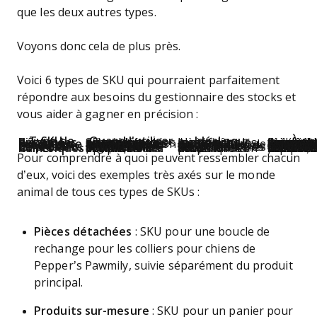
que les deux autres types.
Voyons donc cela de plus près.
Voici 6 types de SKU qui pourraient parfaitement
répondre aux besoins du gestionnaire des stocks et
vous aider à gagner en précision :
Type de SKU
Quand l'utiliser
Idéal pour
À co
Pièces détachées
Si vous gérez séparément les pièces détachées du produit principal
Identifier rapidement les pièces dans l'entrepôt
Synchroniser les quantités et les points de réapprovisionnement peut être complexe ; veillez à ce que toutes les pièces soient disponibles pour l'assemblage et le suivi.
Produits sur-mesure
Si des produits nécessitent un assemblage ou une personnalisation avant la vente
Produits haut de gamme et personnalisés
Tous les composants doivent être en stock ;
Lots multi-produits
Si vous vendez des lots d’articles sous un seul SKU
Opportunités de vente additionnelle et croisée
Les articles du lot doivent être en stock ensemble ; suivez et expédiez-l
Collections de produits
Si vous regroupez des produits indépendants sous un SKU promotionnel
Gérer des offres promotionnelles sur plusieurs SKUs
Exécuter les SKUs individuels au sein de la collection ; le SKU parent n’est pas vendu.
Offres numériques
Si vous vendez des produits virtuels ou des options additionnelles
Proposer des produits numériques en vente additionnelle
Les SKUs numériques nécessitent un suivi séparé ; la gestion virtuelle des com
Pour comprendre à quoi peuvent ressembler chacun
d’eux, voici des exemples très axés sur le monde
animal de tous ces types de SKUs :
Pièces détachées
: SKU pour une boucle de
rechange pour les colliers pour chiens de
Pepper’s Pawmily, suivie séparément du produit
principal.
Produits sur-mesure
: SKU pour un panier pour