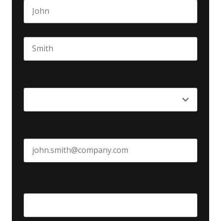
First name
Last name
Seniority
*
Business email
*
Create Password
*