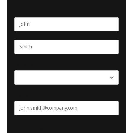
Name
*
First name
Last name
Seniority
*
Business email
*
Create Password
*